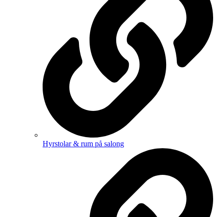
Hyrstolar & rum på salong