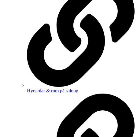
Hyrstolar & rum på salong