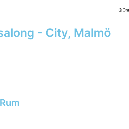
Om
along - City, Malmö
v Rum