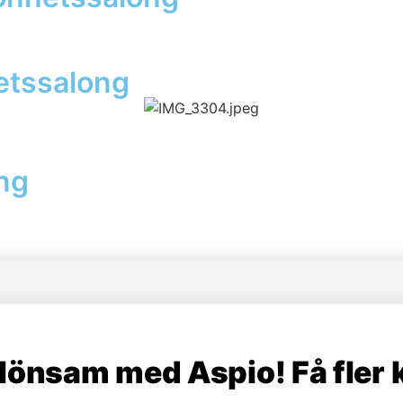
hetssalong
ong
 lönsam med Aspio! Få fler 