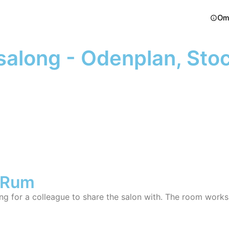
Om
salong - Odenplan, Sto
v Rum
g for a colleague to share the salon with. The room works 