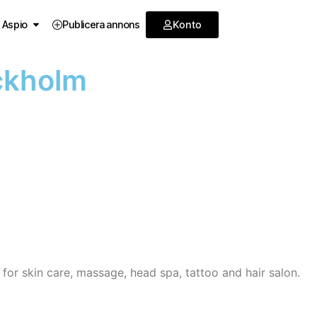
Konto
 Aspio
Publicera annons
ckholm
for skin care, massage, head spa, tattoo and hair salon.