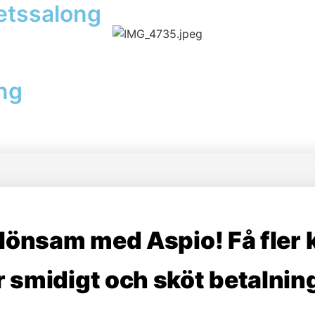
hetssalong
ong
 lönsam med Aspio! Få fler 
 smidigt och sköt betalning