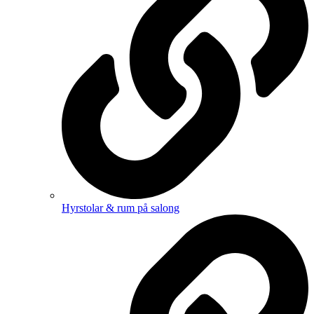
Hyrstolar & rum på salong