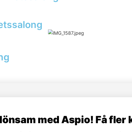
hetssalong
ong
 lönsam med Aspio! Få fler 