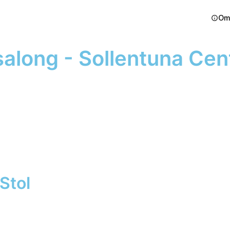
Om
salong - Sollentuna Ce
Stol